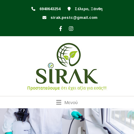
6940643254
Σέλερο, Ξάνθη
sirak.pestc@gmail.com
Μενού